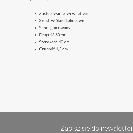
Zastosowanie: wewnętrzne
Skład: włókno kokosowe
Spód: gumowany
Długość 60 cm
Szerokość 40 cm
Grubość 1,3 cm
Zapisz się do newsletter