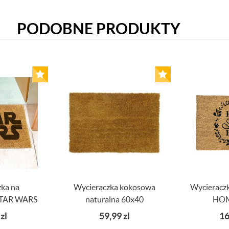
PODOBNE PRODUKTY
ka na
Wycieraczka kokosowa
Wycieracz
STAR WARS
naturalna 60x40
HOM
9
zl
59,99
zl
16