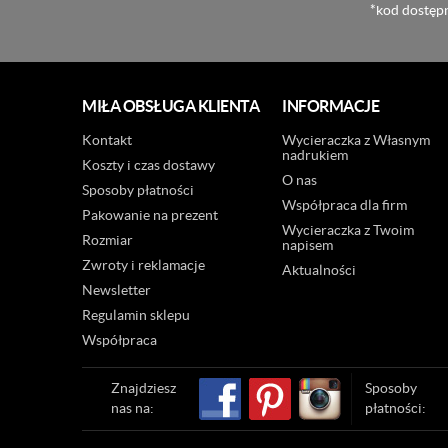
*kod dostępn
MIŁA OBSŁUGA KLIENTA
INFORMACJE
Kontakt
Wycieraczka z Własnym
nadrukiem
Koszty i czas dostawy
O nas
Sposoby płatności
Współpraca dla firm
Pakowanie na prezent
Wycieraczka z Twoim
Rozmiar
napisem
Zwroty i reklamacje
Aktualności
Newsletter
Regulamin sklepu
Współpraca
Znajdziesz
Sposoby
nas na:
płatności: