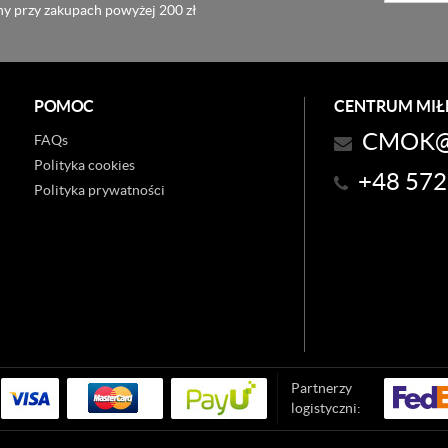
y przy zakupach powyżej 200 zł
POMOC
CENTRUM MIŁE
CMOK@
FAQs
Polityka cookies
+48 572
Polityka prywatności
Partnerzy
logistyczni: