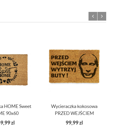
ka HOME Sweet
Wycieraczka kokosowa
Wyci
E 90x60
PRZED WEJŚCIEM
napi
WYTRZYJ BUTY
9,99
zl
99,99
zl