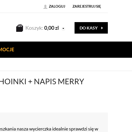
ZALOGUJ
ZAREJESTRUJ SIĘ
Koszyk:
0,00
zl
DO KASY
MOCJE
OINKI + NAPIS MERRY
szkania nasza wycierczka idealnie sprawdzi się w