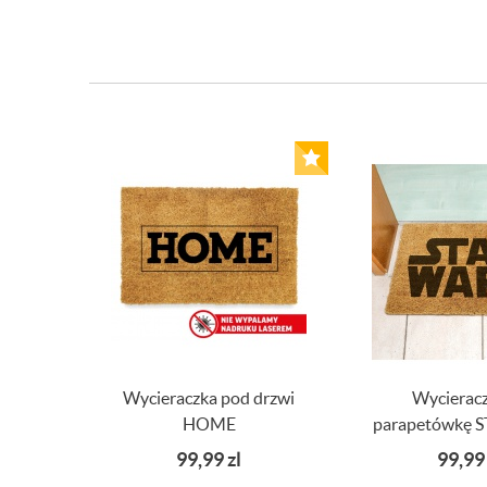
Wycieraczka pod drzwi
Wycieracz
HOME
parapetówkę 
99,99
zl
99,9