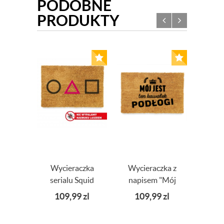
PODOBNE
PRODUKTY
Wycieraczka
Wycieraczka z
Cz
serialu Squid
napisem "Mój
wyc
Game
jest ten kawałek
ko
109,99
zl
109,99
zl
9
podłogi"