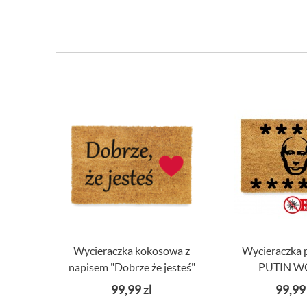
Wycieraczka kokosowa z
Wycieraczka 
napisem "Dobrze że jesteś"
PUTIN W
99,99
zl
99,9