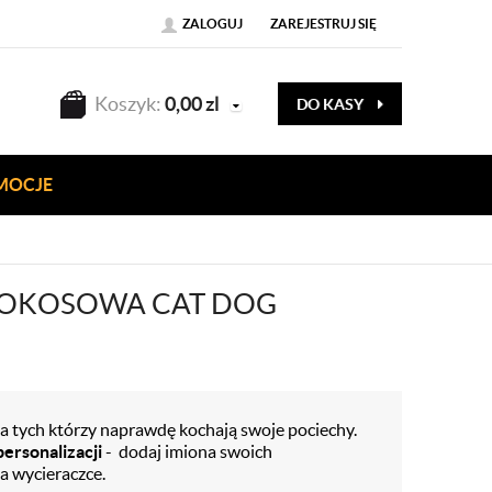
ZALOGUJ
ZAREJESTRUJ SIĘ
Koszyk:
0,00
zl
DO KASY
MOCJE
KOKOSOWA CAT DOG
a tych którzy naprawdę kochają swoje pociechy.
ersonalizacji
- dodaj imiona swoich
 wycieraczce.