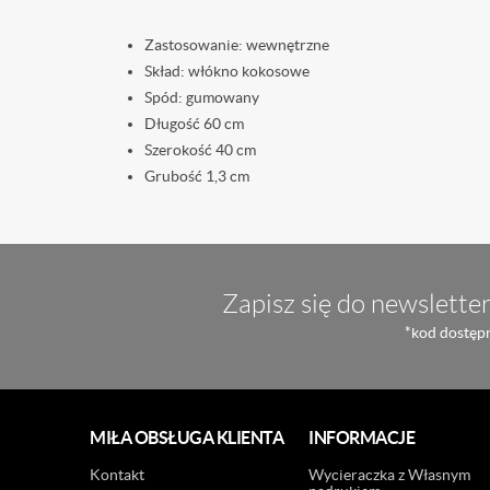
Zastosowanie: wewnętrzne
Skład: włókno kokosowe
Spód: gumowany
Długość 60 cm
Szerokość 40 cm
Grubość 1,3 cm
Zapisz się do newsletter
*kod dostępn
MIŁA OBSŁUGA KLIENTA
INFORMACJE
Kontakt
Wycieraczka z Własnym