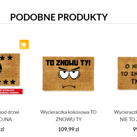
PODOBNE PRODUKTY
pod drzwi
Wycieraczka kokosowa TO
Wycieracz
OJNA
ZNOWU TY
NIE TO
9
zl
109,99
zl
9