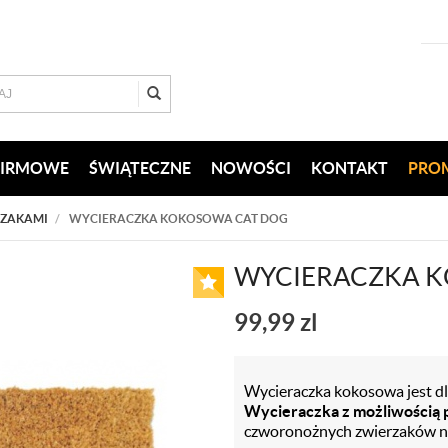
FIRMOWE
ŚWIĄTECZNE
NOWOŚCI
KONTAKT
PRO
RZAKAMI
WYCIERACZKA KOKOSOWA CAT DOG
WYCIERACZKA 
99,99
zl
Wycieraczka kokosowa jest dl
Wycieraczka z możliwością p
czworonożnych zwierzaków na