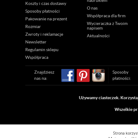
nadrukiem
Koszty i czas dostawy
O nas
Sposoby płatności
Współpraca dla firm
Pakowanie na prezent
Wycieraczka z Twoim
Rozmiar
napisem
Zwroty i reklamacje
Aktualności
Newsletter
Regulamin sklepu
Współpraca
Znajdziesz
Sposoby
nas na:
płatności:
Używamy ciasteczek. Korzystaj
Wszelkie pr
Strona korzyst