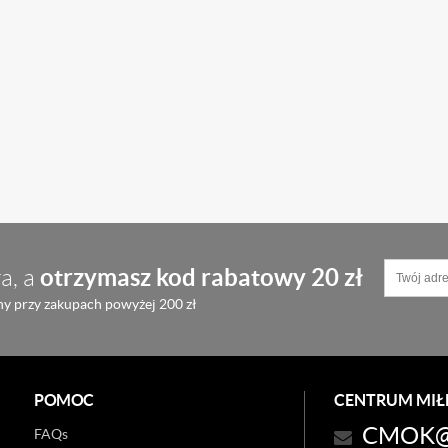
otrzymasz kod rabatowy 20 zł
a, a
y przy zakupach powyżej 200 zł
POMOC
CENTRUM MIŁE
CMOK@
FAQs