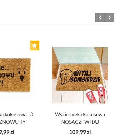
ka kokosowa "O
Wycieraczka kokosowa
Wyci
 ZNOWU TY"
NOSACZ "WITAJ
Państ
SOMSIEDZIE"
9,99
zl
109,99
zl