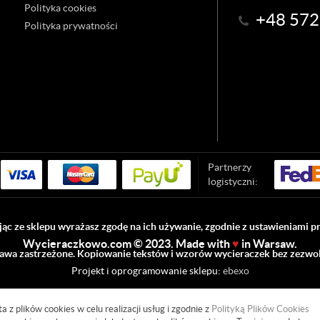
Polityka cookies
+48 572
Polityka prywatności
Partnerzy
logistyczni:
ąc ze sklepu wyrażasz zgodę na ich używanie, zgodnie z ustawieniami p
Wycieraczkowo.com © 2023. Made with
♥
in Warsaw.
awa zastrzeżone. Kopiowanie tekstów i wzorów wycieraczek bez zezwol
Projekt i oprogramowanie sklepu:
ebexo
a z plików cookies w celu realizacji usług i zgodnie z
Polityką Plików Cookies