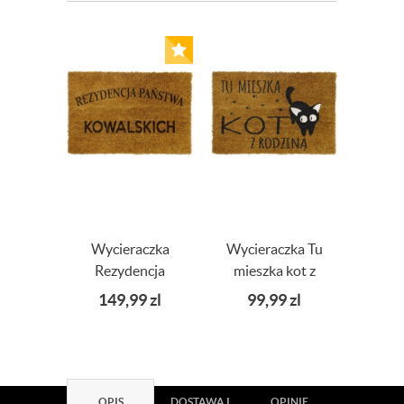
Wycieraczka
Wycieraczka Tu
Wycie
Rezydencja
mieszka kot z
drzw
Państwa +
rodziną
Gw
149,99
zl
99,99
zl
6
Nazwisko 80x50
1
OPIS
DOSTAWA I
OPINIE