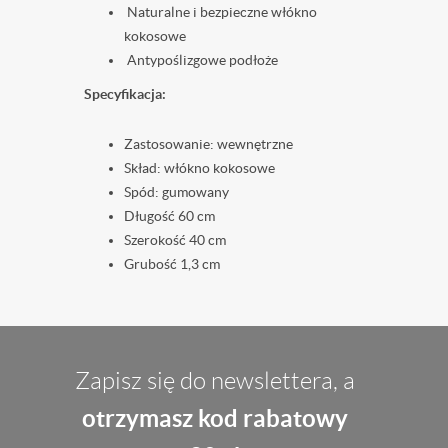
Naturalne i bezpieczne włókno
kokosowe
Antypoślizgowe podłoże
Specyfikacja:
Zastosowanie: wewnętrzne
Skład: włókno kokosowe
Spód: gumowany
Długość 60 cm
Szerokość 40 cm
Grubość 1,3 cm
Zapisz się do newslettera, a
otrzymasz kod rabatowy