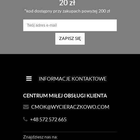
20 zł
*kod dostępny przy zakupach powyżej 200 zł
ZAPISZ SIĘ
INFORMACJE KONTAKTOWE
CENTRUM MIŁEJ OBSŁUGI KLIENTA
CMOK@WYCIERACZKOWO.COM
+48 572 572 665
Znajdziesz
nas na: