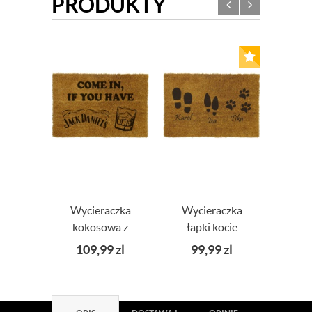
PRODUKTY
Wycieraczka
Wycieraczka
Wyc
kokosowa z
łapki kocie
ko
napisem Come In
natur
109,99
zl
99,99
zl
5
If You Have Jack