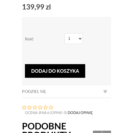
139,99
zl
Ilość
DODAJ DO KOSZYKA
PODZIEL SIĘ
OCENA:
0
NA 6 (OPINII: 0)
DODAJ OPINIĘ
PODOBNE