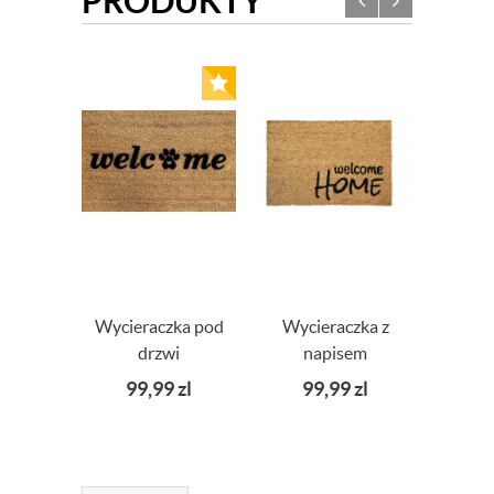
PRODUKTY
Wycieraczka pod
Wycieraczka z
Wycie
drzwi
napisem
Drzw
WELCOME
welcome Home
A
99,99
zl
99,99
zl
9
60x40