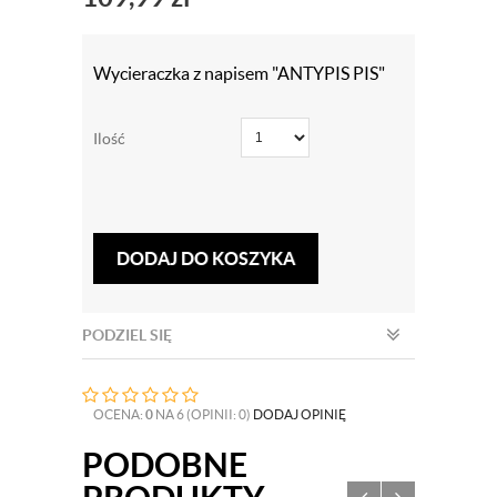
Wycieraczka z napisem "ANTYPIS PIS"
Ilość
DODAJ DO KOSZYKA
PODZIEL SIĘ
OCENA:
0
NA 6 (OPINII: 0)
DODAJ OPINIĘ
PODOBNE