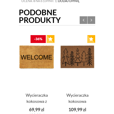
OCENA:
6
NA 6 (OPINII: 1)
DODAJ OPINIĘ
PODOBNE
PRODUKTY
-36%
Wycieraczka
Wycieraczka
Wyci
kokosowa z
kokosowa
n
napisem
choinka
KORO
69,99
zl
109,99
zl
10
WELCOME
świąteczna -