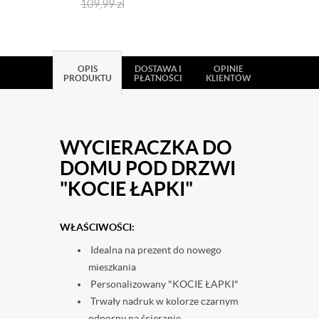
109,99
zl
Wycieraczkowo.com
OPIS
DOSTAWA I
OPINIE
PRODUKTU
PŁATNOŚCI
KLIENTÓW
WYCIERACZKA DO
DOMU POD DRZWI
"KOCIE ŁAPKI"
WŁAŚCIWOŚCI:
Idealna na prezent do nowego
mieszkania
Personalizowany "KOCIE ŁAPKI"
Trwały nadruk w kolorze czarnym
odporny na ścieranie