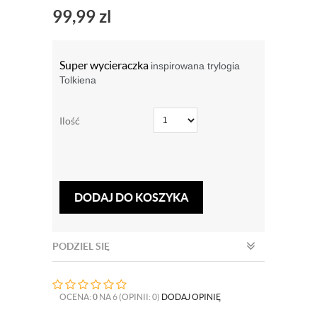
99,99
zl
Super wycieraczka
inspirowana trylogia
Tolkiena
Ilość
DODAJ DO KOSZYKA
PODZIEL SIĘ
OCENA:
0
NA 6 (OPINII: 0)
DODAJ OPINIĘ