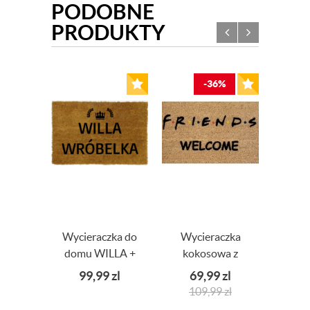
PODOBNE
PRODUKTY
-36%
Wycieraczka do
Wycieraczka
Wyci
domu WILLA +
kokosowa z
domu
Twój NAPIS
napisem
99,99
zl
69,99
zl
14
"FRIENDS
109,99
zl
WELCOME"