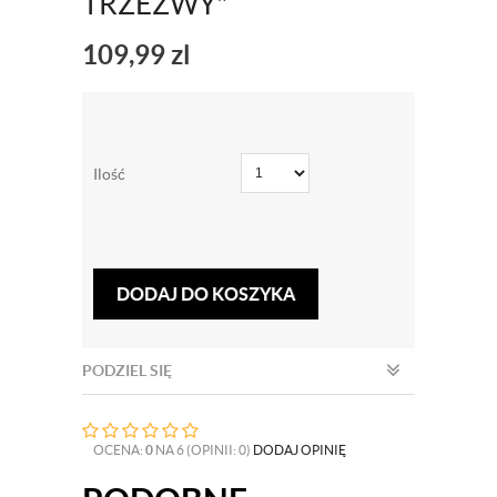
TRZEŻWY"
109,99
zl
Ilość
DODAJ DO KOSZYKA
PODZIEL SIĘ
OCENA:
0
NA 6 (OPINII: 0)
DODAJ OPINIĘ