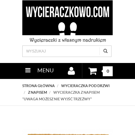
MENU
0
STRONA GŁÓWNA
WYCIERACZKA POD DRZWI
Z NAPISEM
WYCIERACZKA Z NAPISEM
"UWAGA MOŻESZ NIE WYJŚĆ TRZEŻWY"