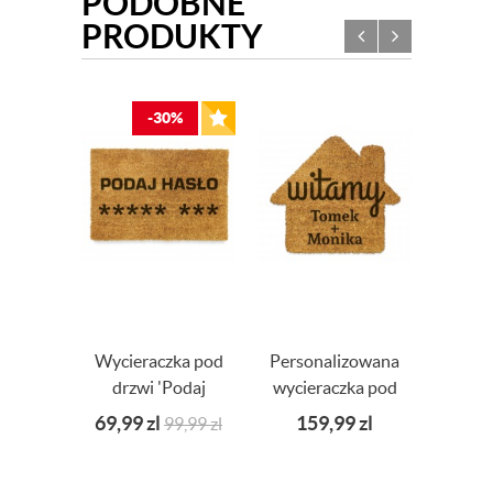
PODOBNE
PRODUKTY
-30%
Wycieraczka pod
Personalizowana
Wyc
drzwi 'Podaj
wycieraczka pod
koko
Hasło" 60x40
drzwi DOM
drzw
69,99
zl
159,99
zl
9
99,99
zl