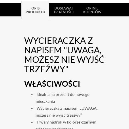
OPIS
DOSTAWA I
OPINIE
PRODUKTU
PŁATNOŚCI
KLIENTÓW
WYCIERACZKA Z
NAPISEM "UWAGA,
MOŻESZ NIE WYJŚĆ
TRZEŹWY"
WŁAŚCIWOŚCI
Idealna na prezent do nowego
mieszkania
Wycieraczka z napisem „UWAGA,
możesz nie wyjść trzeźwy”
Trwały nadruk w kolorze czarnym