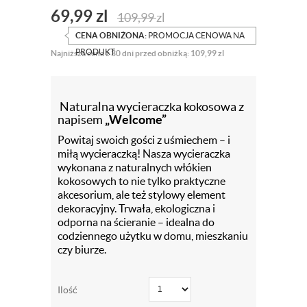
69,99
zl
109,99
zl
CENA OBNIŻONA:
PROMOCJA CENOWA NA
PRODUKT
Najniższa cena z 30 dni przed obniżką: 109,99 zl
Naturalna wycieraczka kokosowa z
napisem
„Welcome”
Powitaj swoich gości z uśmiechem – i
miłą wycieraczką! Nasza wycieraczka
wykonana z naturalnych włókien
kokosowych to nie tylko praktyczne
akcesorium, ale też stylowy element
dekoracyjny. Trwała, ekologiczna i
odporna na ścieranie – idealna do
codziennego użytku w domu, mieszkaniu
czy biurze.
Ilość