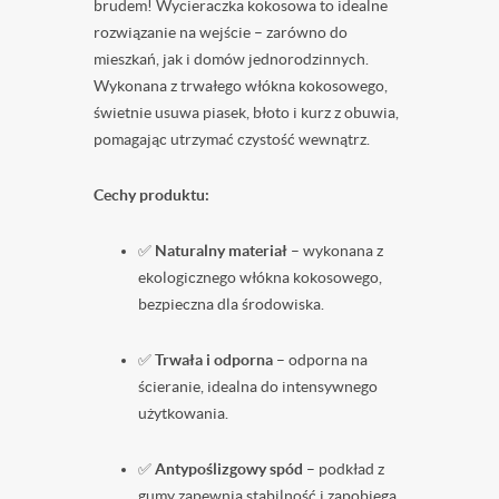
brudem! Wycieraczka kokosowa to idealne
rozwiązanie na wejście – zarówno do
mieszkań, jak i domów jednorodzinnych.
Wykonana z trwałego włókna kokosowego,
świetnie usuwa piasek, błoto i kurz z obuwia,
pomagając utrzymać czystość wewnątrz.
Cechy produktu:
✅
Naturalny materiał
– wykonana z
ekologicznego włókna kokosowego,
bezpieczna dla środowiska.
✅
Trwała i odporna
– odporna na
ścieranie, idealna do intensywnego
użytkowania.
✅
Antypoślizgowy spód
– podkład z
gumy zapewnia stabilność i zapobiega