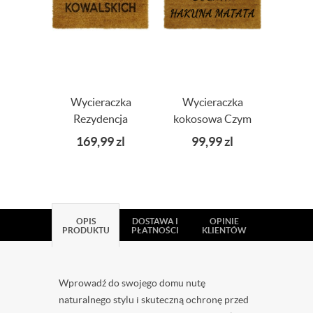
Wycieraczka
Wycieraczka
R
Rezydencja
kokosowa Czym
wyc
Państwa +
chata bogata
kok
169,99
zl
99,99
zl
13
Nazwisko 90x60
Hakuna Matata
napis
OPIS
DOSTAWA I
OPINIE
PRODUKTU
PŁATNOŚCI
KLIENTÓW
Wprowadź do swojego domu nutę
naturalnego stylu i skuteczną ochronę przed