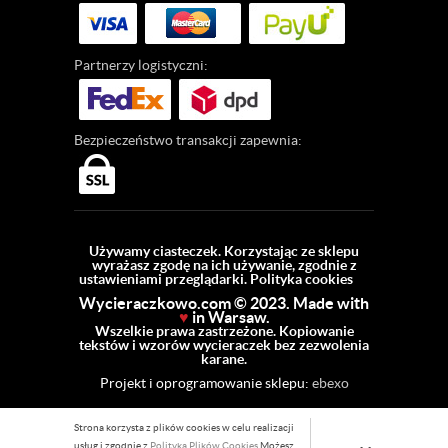
Partnerzy
logistyczni:
Bezpieczeństwo
transakcji zapewnia:
Używamy ciasteczek. Korzystając ze sklepu
wyrażasz zgodę na ich używanie, zgodnie z
ustawieniami przeglądarki.
Polityka cookies
Wycieraczkowo.com © 2023. Made with
♥
in Warsaw.
Wszelkie prawa zastrzeżone. Kopiowanie
tekstów i wzorów wycieraczek bez zezwolenia
karane.
Projekt i oprogramowanie sklepu:
ebexo
Strona korzysta z plików cookies w celu realizacji
usług i zgodnie z
Polityką Plików Cookies
Możesz