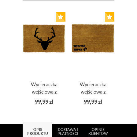
Wycieraczka
Wycieraczka
Wyc
wejściowa z
wejściowa z
ko
nadrukiem ROGI
nadrukiem
Ci
99,99
zl
99,99
zl
9
WYCZYŚĆ
w
ŁAPKI
OPIS
DOSTAWA I
OPINIE
PRODUKTU
PŁATNOŚCI
KLIENTÓW