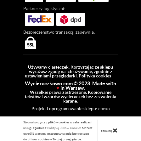
Partnerzy
logistyczni:
Bezpieczeństwo
transakcji zapewnia:
Używamy ciasteczek. Korzystając ze sklepu
wyrażasz zgodę na ich używanie, zgodnie z
ustawieniami przeglądarki.
Polityka cookies
Wycieraczkowo.com © 2023. Made with
♥
in Warsaw.
Wszelkie prawa zastrzeżone. Kopiowanie
tekstów i wzorów wycieraczek bez zezwolenia
karane.
Projekt i oprogramowanie sklepu:
ebexo
Strona korzysta z plików cookies w celu realizacji
usług i zgodnie z
Polityką Plików Cookies
Możesz
zamknij
określić warunki przechowywania lub dostępu
do plików cookies w Twojej przeglądarce.