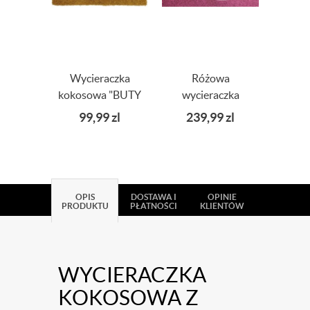
Wycieraczka
Różowa
Wyci
kokosowa "BUTY
wycieraczka
drzwi
+ IMIĘ"
90x60 z Twoim
99,99
zl
239,99
zl
9
napisem/LOGO
OPIS
DOSTAWA I
OPINIE
PRODUKTU
PŁATNOŚCI
KLIENTÓW
WYCIERACZKA
KOKOSOWA Z