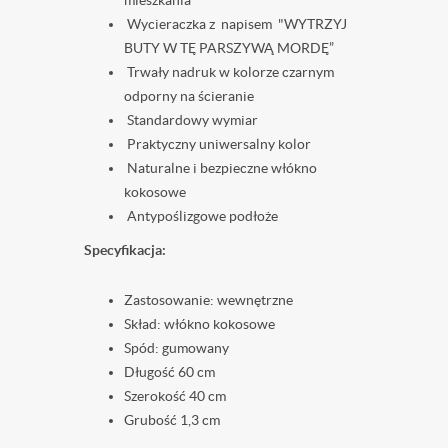
mieszkania
Wycieraczka z napisem "WYTRZYJ
BUTY W TĘ PARSZYWĄ MORDĘ”
Trwały nadruk w kolorze czarnym
odporny na ścieranie
Standardowy wymiar
Praktyczny uniwersalny kolor
Naturalne i bezpieczne włókno
kokosowe
Antypoślizgowe podłoże
Specyfikacja:
Zastosowanie: wewnętrzne
Skład: włókno kokosowe
Spód: gumowany
Długość 60 cm
Szerokość 40 cm
Grubość 1,3 cm