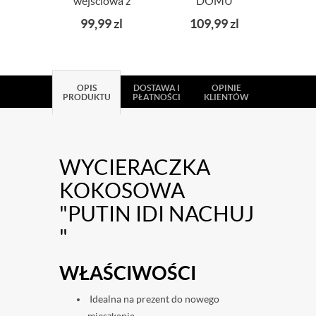
wejściowa z
DOMU
ko
nadrukiem Mr &
"WITAMY" +
Wytr
99,99
zl
109,99
zl
9
Mrs Podróżnicy
TWOJE IMIONA
TE 
M
OPIS
DOSTAWA I
OPINIE
PRODUKTU
PŁATNOŚCI
KLIENTÓW
WYCIERACZKA
KOKOSOWA
"PUTIN IDI NACHUJ
"
WŁAŚCIWOŚCI
Idealna na prezent do nowego