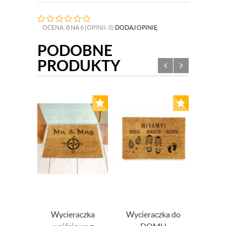
OCENA:
0
NA 6 (OPINII: 0)
DODAJ OPINIĘ
PODOBNE
PRODUKTY
Wycieraczka
Wycieraczka do
Wyc