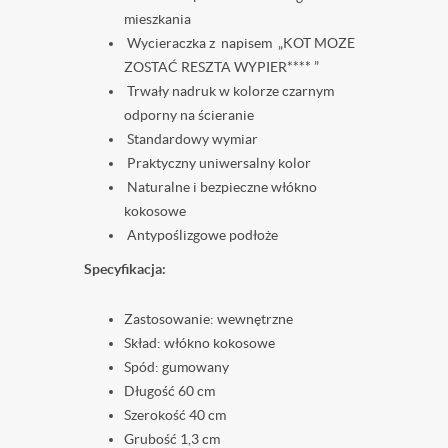
mieszkania
Wycieraczka z napisem „KOT MOZE
ZOSTAĆ RESZTA WYPIER****
”
Trwały nadruk w kolorze czarnym
odporny na ścieranie
Standardowy wymiar
Praktyczny uniwersalny kolor
Naturalne i bezpieczne włókno
kokosowe
Antypoślizgowe podłoże
Specyfikacja:
Zastosowanie: wewnętrzne
Skład: włókno kokosowe
Spód: gumowany
Długość 60 cm
Szerokość 40 cm
Grubość 1,3 cm