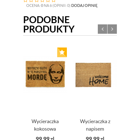
OCENA:
0
NA 6 (OPINII: 0)
DODAJ OPINIĘ
PODOBNE
PRODUKTY
Wycieraczka
Wycieraczka z
Wyc
kokosowa
napisem
seri
Wytrzyj Buty w
welcome Home
99,99
zl
99,99
zl
10