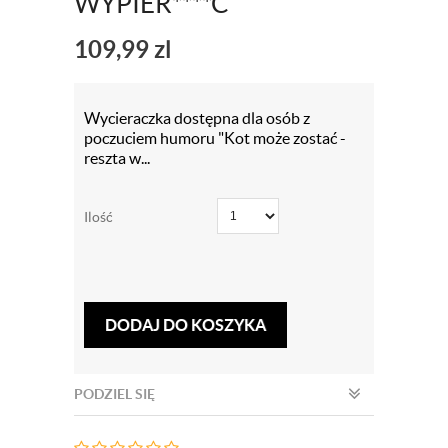
WYPIER****Ć
109,99
zl
Wycieraczka dostępna dla osób z
poczuciem humoru "Kot może zostać -
reszta w...
Ilość
DODAJ DO KOSZYKA
PODZIEL SIĘ