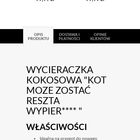
TE PARSZYWĄ
MORDĘ
OPIS
DOSTAWA I
OPINIE
PRODUKTU
PŁATNOŚCI
KLIENTÓW
WYCIERACZKA
KOKOSOWA "KOT
MOZE ZOSTAĆ
RESZTA
WYPIER****
"
WŁAŚCIWOŚCI
Idealna na prezent do nowego