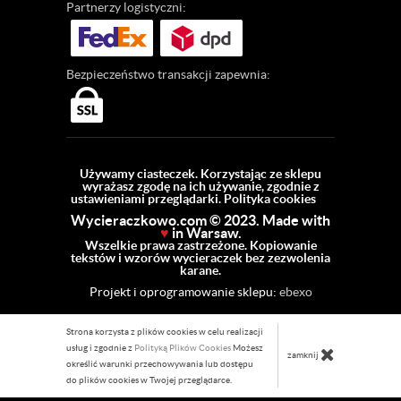
Partnerzy
logistyczni:
Bezpieczeństwo
transakcji zapewnia:
Używamy ciasteczek. Korzystając ze sklepu
wyrażasz zgodę na ich używanie, zgodnie z
ustawieniami przeglądarki.
Polityka cookies
Wycieraczkowo.com © 2023. Made with
♥
in Warsaw.
Wszelkie prawa zastrzeżone. Kopiowanie
tekstów i wzorów wycieraczek bez zezwolenia
karane.
Projekt i oprogramowanie sklepu:
ebexo
Strona korzysta z plików cookies w celu realizacji
usług i zgodnie z
Polityką Plików Cookies
Możesz
zamknij
określić warunki przechowywania lub dostępu
do plików cookies w Twojej przeglądarce.