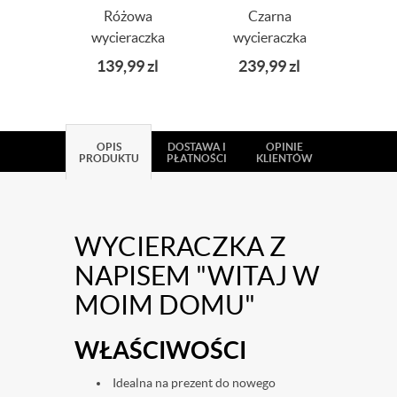
Różowa
Czarna
Wyci
wycieraczka
wycieraczka
butó
kokosowa z
kokosowa z
139,99
zl
239,99
zl
9
napisem hejka
napisem 60x90
kochani
OPIS
DOSTAWA I
OPINIE
PRODUKTU
PŁATNOŚCI
KLIENTÓW
WYCIERACZKA Z
NAPISEM "WITAJ W
MOIM DOMU"
WŁAŚCIWOŚCI
Idealna na prezent do nowego