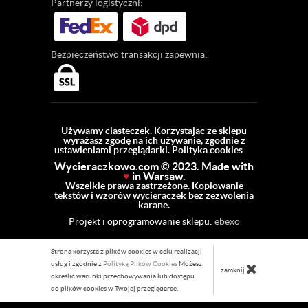
Partnerzy
logistyczni:
Bezpieczeństwo
transakcji zapewnia:
Używamy ciasteczek. Korzystając ze sklepu
wyrażasz zgodę na ich używanie, zgodnie z
ustawieniami przeglądarki.
Polityka cookies
Wycieraczkowo.com © 2023. Made with
♥
in Warsaw.
Wszelkie prawa zastrzeżone. Kopiowanie
tekstów i wzorów wycieraczek bez zezwolenia
karane.
Projekt i oprogramowanie sklepu:
ebexo
Strona korzysta z plików cookies w celu realizacji
usług i zgodnie z
Polityką Plików Cookies
Możesz
zamknij
określić warunki przechowywania lub dostępu
do plików cookies w Twojej przeglądarce.