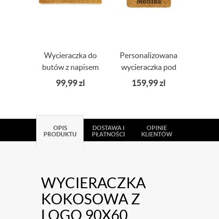
Wycieraczka do
Personalizowana
Wyc
butów z napisem
wycieraczka pod
koko
WELCOME
drzwi DOM
99,99
zl
159,99
zl
9
OPIS
DOSTAWA I
OPINIE
PRODUKTU
PŁATNOŚCI
KLIENTÓW
WYCIERACZKA
KOKOSOWA Z
LOGO 90X60